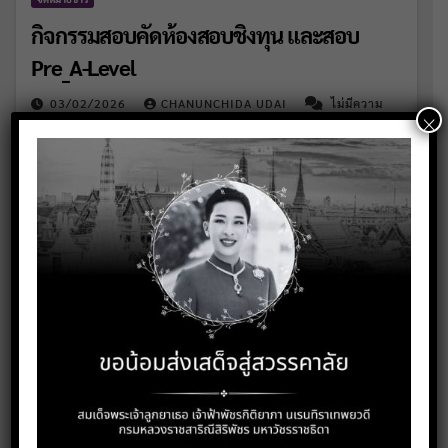
กิจกรรมสอบคัดห้องสอบชิงทุน และสอบ
Pre_A-Level
03/02/2026
CHANUNCHIDA UDAI
ไม่มีความ
×
เห็น
วันที่ 27 ,30-31 มกราคม พ.ศ. 2…
Posts
1
2
…
24
pagination
ค้นหา
ค้นหา