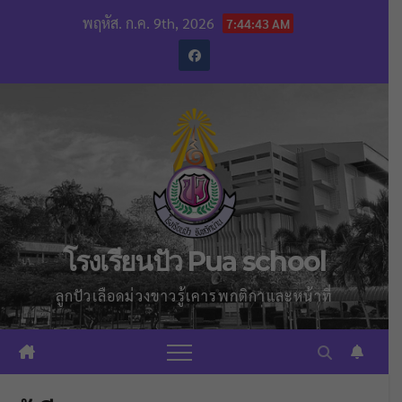
Skip
พฤหัส. ก.ค. 9th, 2026
7:44:44 AM
to
content
โรงเรียนปัว Pua school
ลูกปัวเลือดม่วงขาวรู้เคารพกติกาและหน้าที่