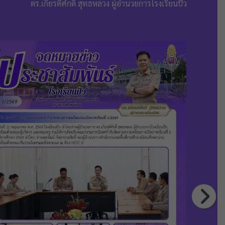
ดร.เกียรติศักดิ์ สุทธหลวง ผู้อำนวยการโรงเรียนปัว