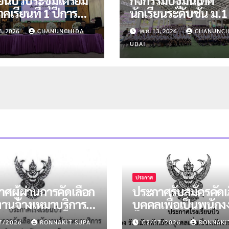
คเรียนที่ 1 ปีการ
นักเรียนระดับชั้น ม.
า 2569
ม.4 ปีการศึกษา 256
3, 2026
CHANUNCHIDA
พ.ค. 13, 2026
CHANUNCH
UDAI
ประกาศ
ศผู้ผ่านการคัดเลือก
ประกาศรับสมัครคัดเ
งานจ้างเหมาบริการ
บุคคลเพื่อเป็นพนัก
น่งนักการภารโรง
จ้างเหมาบริการ ตำแ
7/2026
RONNAKIT SUPA
02/07/2026
RONNAKI