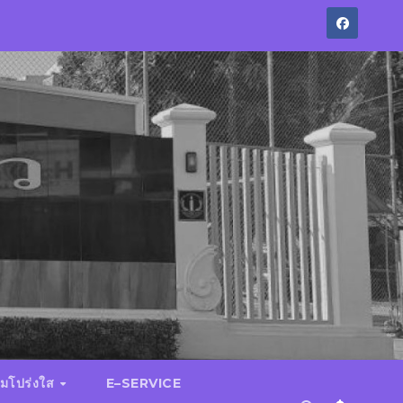
มโปร่งใส
E–SERVICE