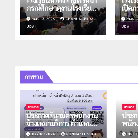
ภรณ์ศึกษาดูงานโรงเรียน
เปิดภา
ปัว
ศึกษ
พ.ค. 13, 2026
CHANUNCHIDA
พ.ค. 1
UDAI
UDAI
ภาพรวม
ประกาศ
ประกาศ
ประกาศรับสมัครพนักงาน
ประกา
จ้างเหมาบริการ ตำแหน่ง
พนัก
เจ้าหน้าที่พัสดุ จำนวน 1
ตำแห
07/08/2026
RONNAKIT SUPA
09/0