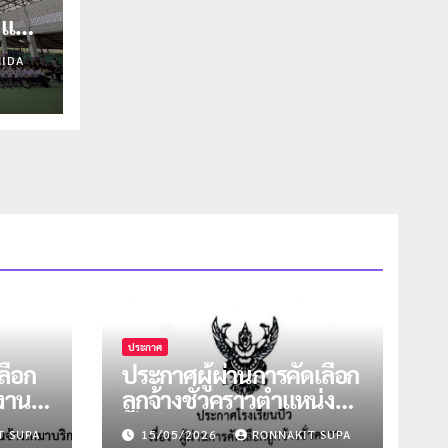
1 และ
9
IDA
ประกาศ
ลือก
ประกาศผู้ผ่านการคัดเลือก
งงาน
ลูกจ้างชั่วคราวตำแหน่งครู
หน่ง
ผู้สอน วิชาคณิตฯ และ
T SUPA
15/05/2026
RONNAKIT SUPA