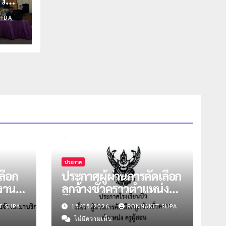
IDA
ประกาศ
ลือก
ประกาศผู้ผ่านการคัดเลือก
งงาน
ลูกจ้างชั่วคราวตำแหน่งครู
หน่ง
ผู้สอน วิชาคณิตฯ และ
T SUPA
15/05/2026
RONNAKIT SUPA
แนะแนว
ไม่มีความเห็น