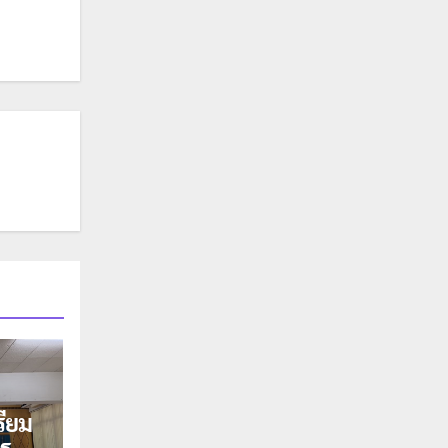
รียม
าร