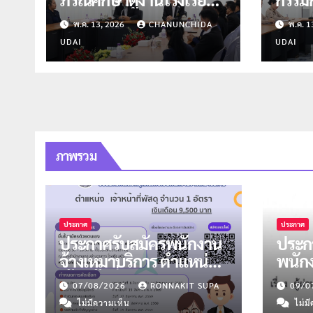
ปัว
ติดต
พ.ค. 13, 2026
CHANUNCHIDA
พ.ค. 1
เปิดภ
UDAI
UDAI
ภาพรวม
ประกาศ
ประกาศ
ประกาศรับสมัครพนักงาน
ประกา
จ้างเหมาบริการ ตำแหน่ง
พนัก
เจ้าหน้าที่พัสดุ จำนวน 1
ตำแห
07/08/2026
RONNAKIT SUPA
09/0
อัตรา
จำนว
ไม่มีความเห็น
ไม่ม