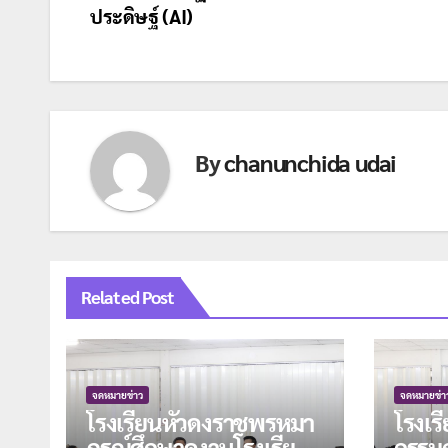
ประดิษฐ์ (AI)
เรื่อง
By
chanunchida udai
Related Post
จดหมายข่าว
จดหมายข่า
โรงเรียนหัวดงราชพรหมา
โรงเร
ภรณ์ศึกษาดูงานโรงเรียน
กรรมก