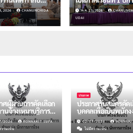
ามความพร้อมก่อน
ศึกษา 2569
3, 2026
CHANUNCHIDA
พ.ค. 13, 2026
CHANUNCH
าคเรียนที่ 1/2569
UDAI
ประกาศ
ศผู้ผ่านการคัดเลือก
ประกาศรับสมัครคัดเ
งานจ้างเหมาบริการ
บุคคลเพื่อเป็นพนัก
น่งนักการภารโรง
จ้างเหมาบริการ ตำแ
7/2026
RONNAKIT SUPA
02/07/2026
RONNAKI
น 2 อัตรา
นักการภารโรง
ีความเห็น
ไม่มีความเห็น