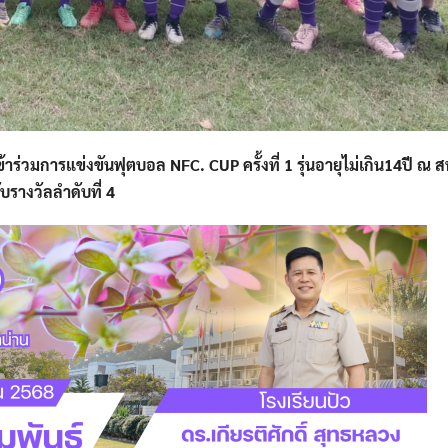
้เข้าร่วมการแข่งขันฟุตบอล NFC. CUP
ครั้งที่ 1 รุ่นอายุไม่เกิน14ปี
ณ ส
ับรางวัลลำดับที่ 4