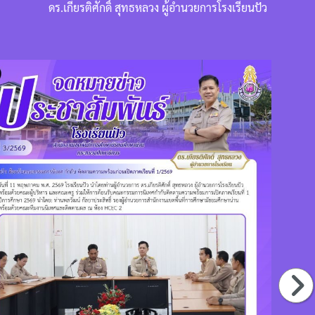
ดร.เกียรติศักดิ์ สุทธหลวง ผู้อำนวยการโรงเรียนปัว