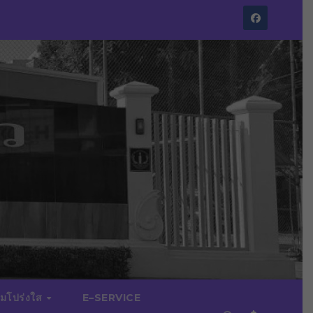
มโปร่งใส
E–SERVICE