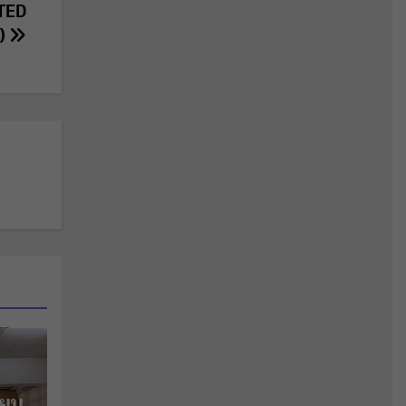
TED
)
ียม