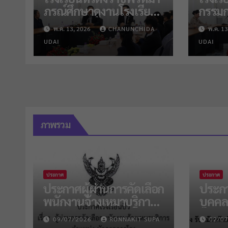
ภรณ์ศึกษาดูงานโรงเรียน
กรรมก
ปัว
ติดตา
พ.ค. 13, 2026
CHANUNCHIDA
พ.ค. 13
เปิดภ
UDAI
UDAI
ภาพรวม
ประกาศ
ประกาศ
ประกาศผู้ผ่านการคัดเลือก
ประกา
พนักงานจ้างเหมาบริการ
บุคคล
ตำแหน่งนักการภารโรง
จ้างเ
09/07/2026
RONNAKIT SUPA
02/0
จำนวน 2 อัตรา
นักกา