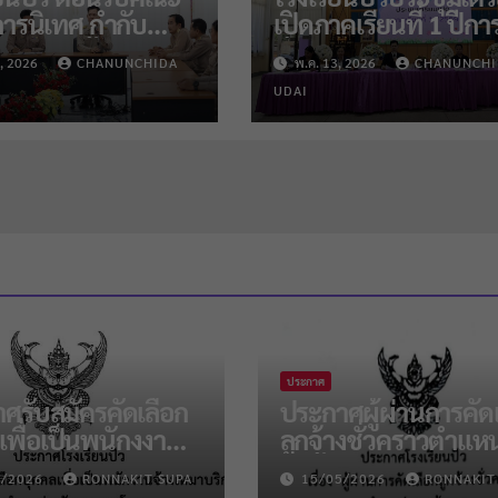
ารนิเทศ กำกับ
เปิดภาคเรียนที่ 1 ปีกา
มความพร้อมก่อน
ศึกษา 2569
, 2026
CHANUNCHIDA
พ.ค. 13, 2026
CHANUNCHI
าคเรียนที่ 1/2569
UDAI
ประกาศ
ศรับสมัครคัดเลือก
ประกาศผู้ผ่านการคัด
เพื่อเป็นพนักงงาน
ลูกจ้างชั่วคราวตำแหน
หมาบริการ ตำแหน่ง
ครูผู้สอน วิชาคณิตฯ 
7/2026
RONNAKIT SUPA
15/05/2026
RONNAKIT
รภารโรง
แนะแนว