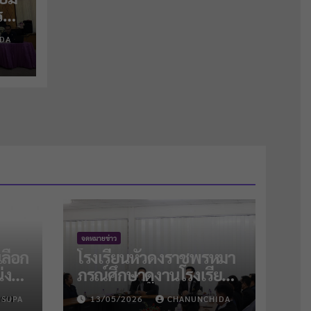
ร
DA
จดหมายข่าว
เลือก
โรงเรียนหัวดงราชพรหมา
่ง
ภรณ์ศึกษาดูงานโรงเรียน
และ
ปัว
 SUPA
13/05/2026
CHANUNCHIDA