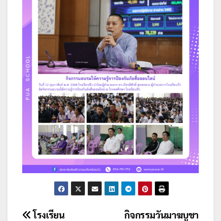
แนะแนว
โรงเรียน
กิจกรรมวันมาฆบูชา