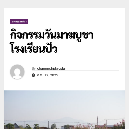
จดหมายข่าว
กิจกรรมวันมาฆบูชา
โรงเรียนปัว
By
chanunchida udai
ก.พ. 12, 2025