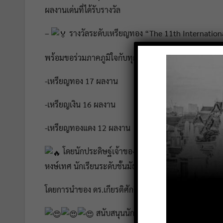
ผลงานเด่นที่ได้รับรางวัล
–
รางวัลระดับเหรียญทอง “The 11th Internationa
พร้อมขอร่วมภาคภูมิใจกับทุกผลงานสิ่งประดิษฐ์จากประเทศ
-เหรียญทอง 17 ผลงาน
-เหรียญเงิน 16 ผลงาน
-เหรียญทองแดง 12 ผลงาน
โดยนักประดิษฐ์เจ้าของผลงาน คือ นายนิธิศ อายุย
หงษ์เทศ นักเรียนระดับชั้นมัธยมศึกษาปีที่ 6
โดยการนำของ ดร.เกียรติศักดิ์ สุทธหลวง ผู้อำนวยการโรง
สนับสนุนนักเรียนผู้ประดิษฐ์คิดค้น/ผลงา