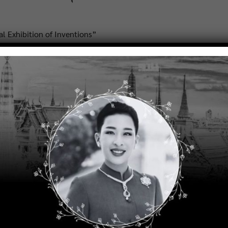
l Exhibition of Inventions”
ไทยที่ได้รับรางวัลและเหรียญรางวัลจากงาน IEI 2025 ในครั้งนี้ ได้แก
ืน นายภทร จิตระวงศ์ นายรพีพงศ์ บุญสิงห์ นายพัทธดนย์ อุดอ้าย นายธ
เรียนปัว
นวิจัยโดย