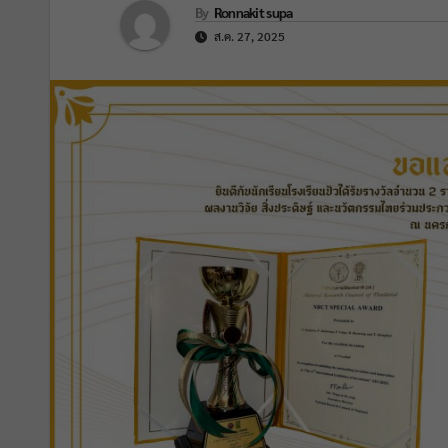
By
Ronnakit supa
ส.ค. 27, 2025