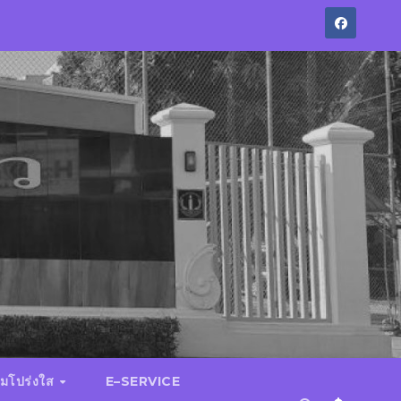
มโปร่งใส
E–SERVICE