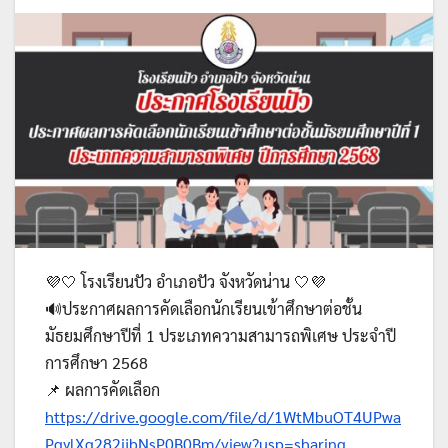
💜🤍 โรงเรียนปัว อำเภอปัว จังหวัดน่าน 🤍💜
🔊ประกาศผลการคัดเลือกนักเรียนเข้าศึกษาต่อชั้น
มัธยมศึกษาปีที่ 1 ประเภทความสามารถพิเศษ ประจำปี
การศึกษา 2568
📌 ผลการคัดเลือก
https://drive.google.com/file/d/1WtMbuOT4UPwa
PgylXg282ijbNsP0B0Bm/view?usp=sharing