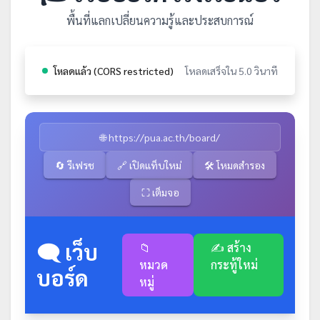
พื้นที่แลกเปลี่ยนความรู้และประสบการณ์
โหลดแล้ว (CORS restricted)
โหลดเสร็จใน 5.0 วินาที
🌐 https://pua.ac.th/board/
🔄 รีเฟรช
🔗 เปิดแท็บใหม่
🛠️ โหมดสำรอง
⛶ เต็มจอ