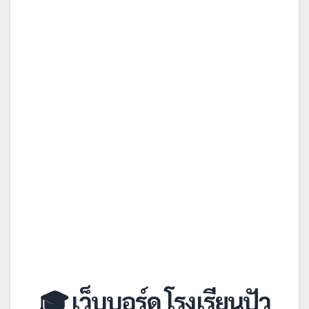
🎓 เว็บบอร์ด โรงเรียนปัว